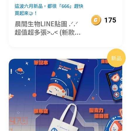
這波六月新品，都很「666」趕快
買起來🤝！
175
晨間生物LINE貼圖 .ᐟ.ᐟ
超值超多張>ᴗ< (新款...
新品