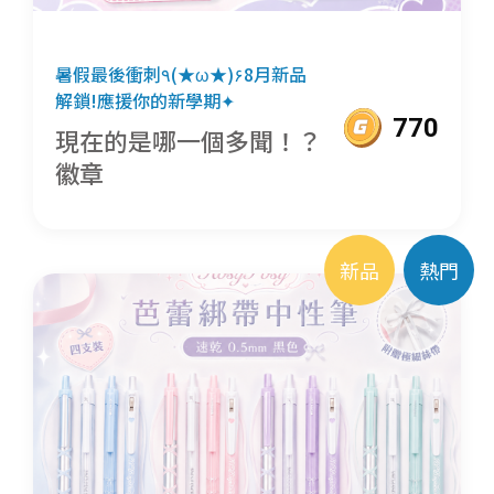
暑假最後衝刺٩(★ω★)۶8月新品
解鎖!應援你的新學期✦
770
現在的是哪一個多聞！？
徽章
新品
熱門