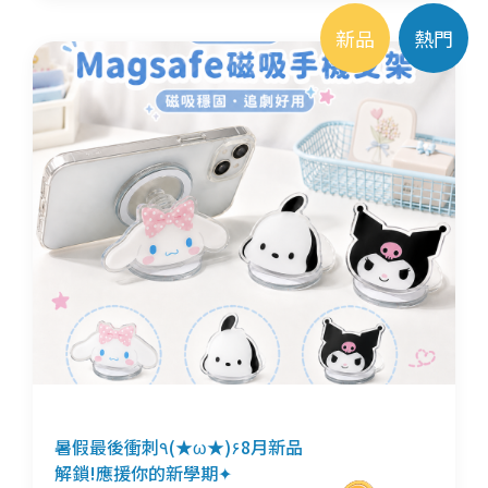
新品
熱門
暑假最後衝刺٩(★ω★)۶8月新品
解鎖!應援你的新學期✦