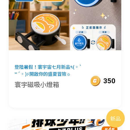
登陸暑假！寰宇宙七月新品٩(◦`
꒳´◦)۶開啟你的盛夏冒險☼
350
寰宇磁吸小燈箱
新品