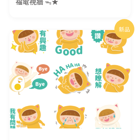
福電視牆 ᯓ★
新品