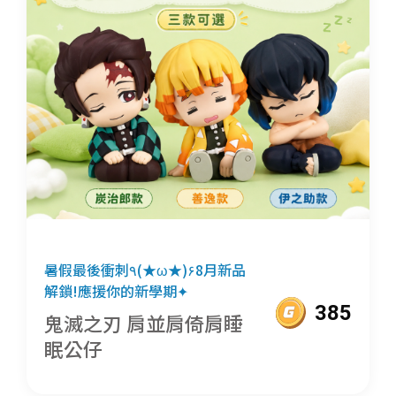
暑假最後衝刺٩(★ω★)۶8月新品
解鎖!應援你的新學期✦
385
鬼滅之刃 肩並肩倚肩睡
眠公仔