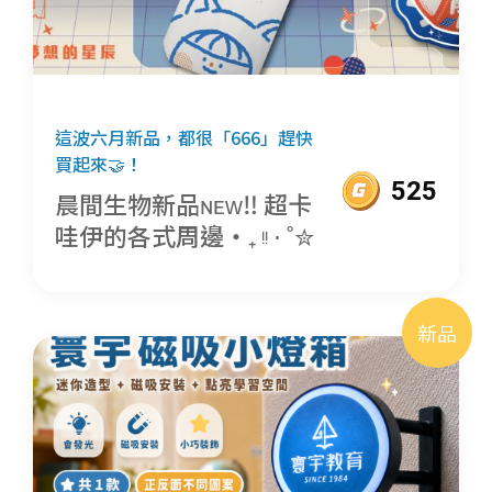
這波六月新品，都很「666」趕快
買起來🤝！
525
晨間生物新品ɴᴇᴡ‼ 超卡
哇伊的各式周邊‧₊ ᵎᵎ ⋅ ˚✮
新品