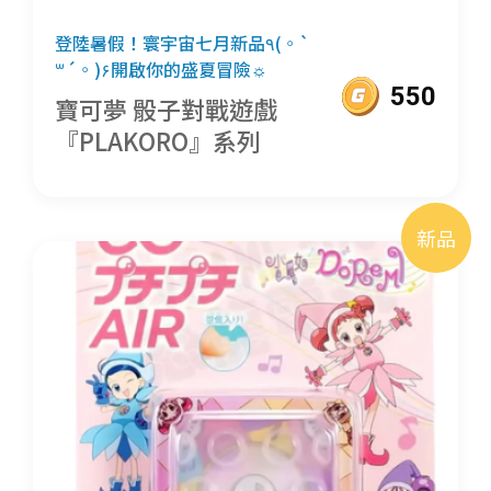
登陸暑假！寰宇宙七月新品٩(◦`
꒳´◦)۶開啟你的盛夏冒險☼
550
寶可夢 骰子對戰遊戲
『PLAKORO』系列
新品