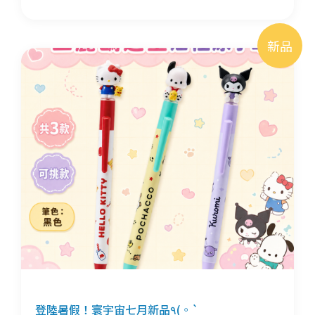
新品
登陸暑假！寰宇宙七月新品٩(◦`