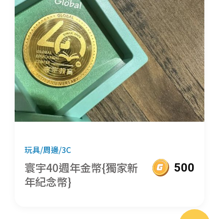
玩具/周邊/3C
寰宇40週年金幣{獨家新
500
年紀念幣}