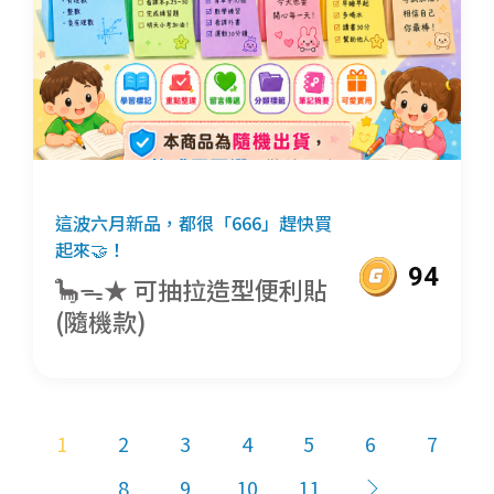
這波六月新品，都很「666」趕快買
起來🤝！
94
🦕ᯓ★ 可抽拉造型便利貼
(隨機款)
1
2
3
4
5
6
7
8
9
10
11