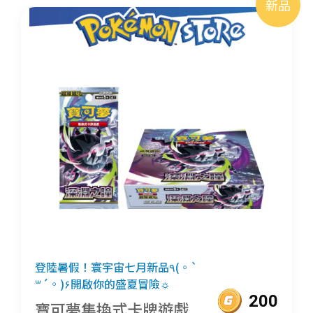
新品
登陸暑假！寰宇宙七月新品٩(◦`
꒳´◦)۶開啟你的盛夏冒險☼
200
寶可夢集換式卡牌遊戲