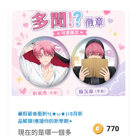
暑假最後衝刺٩(★ω★)۶8月新
品解鎖!應援你的新學期✦
770
現在的是哪一個多