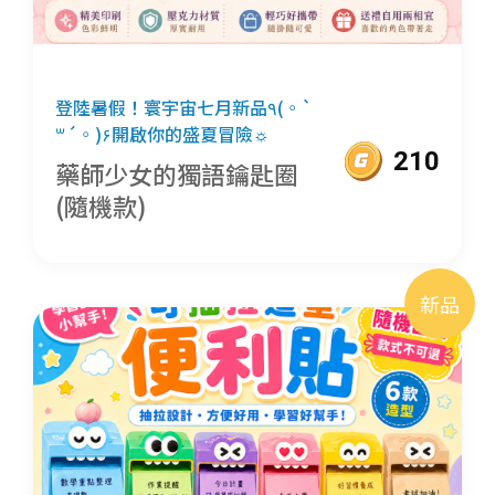
登陸暑假！寰宇宙七月新品٩(◦`
꒳´◦)۶開啟你的盛夏冒險☼
210
藥師少女的獨語鑰匙圈
(隨機款)
新品