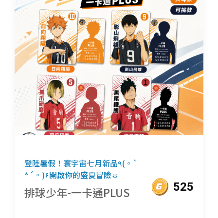
登陸暑假！寰宇宙七月新品٩(◦`
꒳´◦)۶開啟你的盛夏冒險☼
525
排球少年-一卡通PLUS