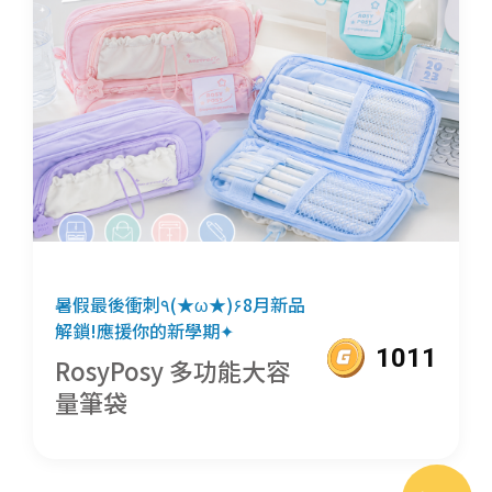
暑假最後衝刺٩(★ω★)۶8月新品
解鎖!應援你的新學期✦
1011
RosyPosy 多功能大容
量筆袋