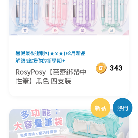
暑假最後衝刺٩(★ω★)۶8月新品
解鎖!應援你的新學期✦
343
RosyPosy【芭蕾綁帶中
性筆】黑色 四支裝
新品
熱門