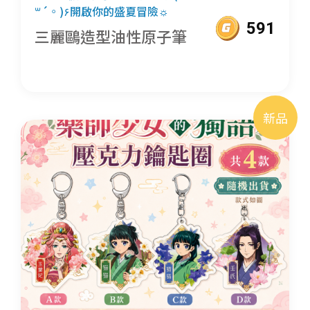
꒳´◦)۶開啟你的盛夏冒險☼
591
三麗鷗造型油性原子筆
新品