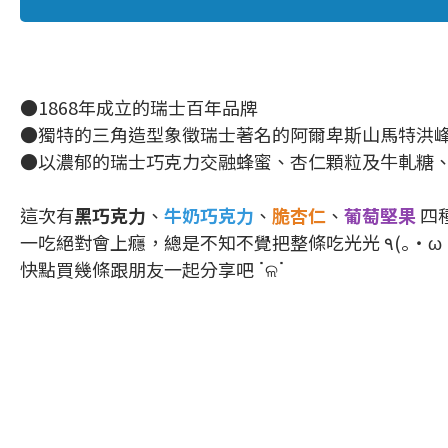
●1868年成立的瑞士百年品牌
●獨特的三角造型象徵瑞士著名的阿爾卑斯山馬特洪
●以濃郁的瑞士巧克力交融蜂蜜、杏仁顆粒及牛軋糖
這次有
黑巧克力
、
牛奶巧克力
、
脆杏仁
、
葡萄堅果
四種
快點買幾條跟朋友一起分享吧 ॱଳॱ