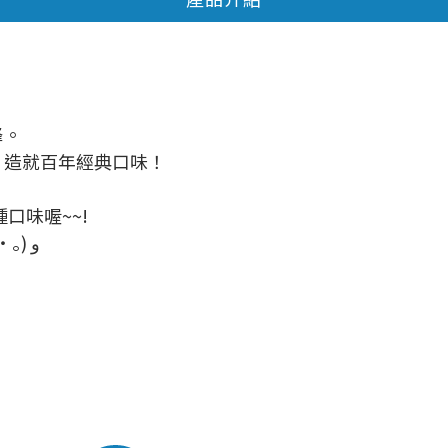
峰。
、造就百年經典口味！
口味喔~~!
一吃絕對會上癮，總是不知不覺把整條吃光光 ٩(｡・ω・｡) و