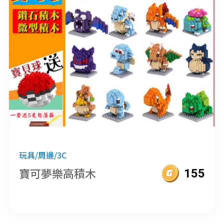
玩具/周邊/3C
寶可夢樂高積木
155