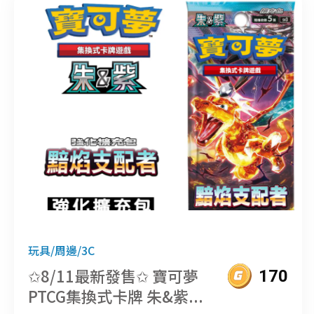
玩具/周邊/3C
✩8/11最新發售✩ 寶可夢
170
PTCG集換式卡牌 朱&紫...