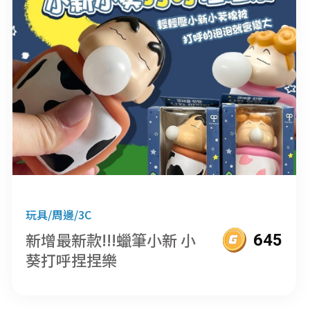
玩具/周邊/3C
新增最新款!!!蠟筆小新 小
645
葵打呼捏捏樂