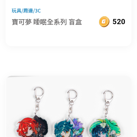
玩具/周邊/3C
寶可夢 睡眠全系列 盲盒
520