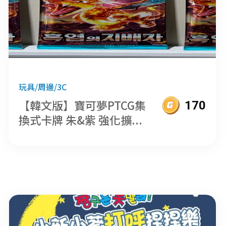
玩具/周邊/3C
【韓文版】寶可夢PTCG集
170
換式卡牌 朱&紫 強化擴...