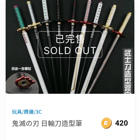
玩具/周邊/3C
鬼滅の刃 日輪刀造型筆
420