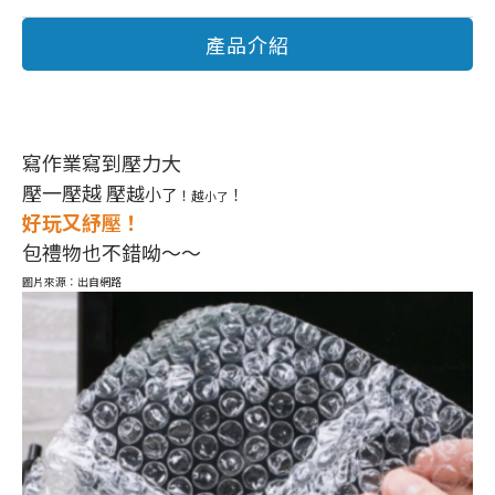
產品介紹
寫作業寫到壓力大
壓一壓越 壓
越
小
！
了
！
越
小
了
好玩又紓壓！
包禮物也不錯呦～～
圖片來源：出自網路