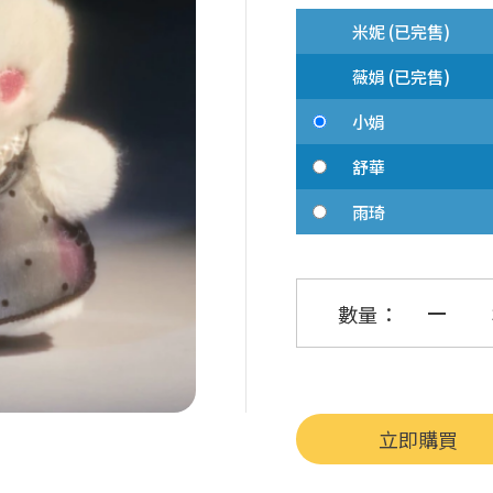
米妮 (已完售)
薇娟 (已完售)
小娟
舒華
雨琦
數量：
立即購買